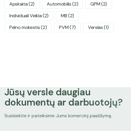
Apskaita
(2)
Automobilis
(2)
GPM
(2)
Individuali Veikla
(2)
MB
(2)
Pelno mokestis
(2)
PVM
(7)
Verslas
(1)
J
ū
s
ų
v
e
r
s
l
e
d
a
u
g
i
a
u
d
o
k
u
m
e
n
t
ų
a
r
d
a
r
b
u
o
t
o
j
ų
?
Susisiekite ir pateiksime Jums komercinį pasiūlymą.