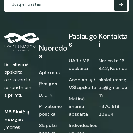
Paslaugo
Kontakta
s
i
Nuorodo
s
UAB / MB
Neries kr. 16-
Buhalterinė
apskaita
443, Kaunas
apskaita
Apie mus
skirta verslo
Asociacijų /
skaiciumazg
Įžvalgos
sprendimam
VŠĮ apskaita
as@gmail.co
s priimti.
D. U. K.
m
Metinė
Privatumo
įmonių
+370 616
MB Skaičių
politika
apskaita
23864
mazgas
Slapukų
Individualios
Įmonės