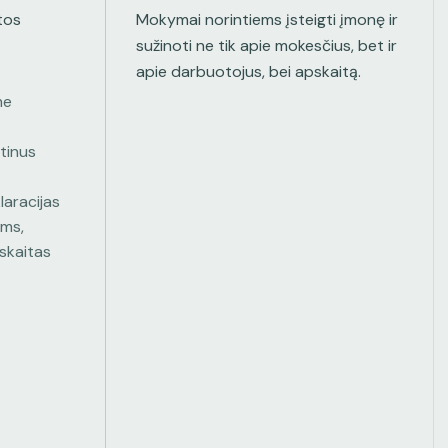
tos
Mokymai norintiems įsteigti įmonę ir
sužinoti ne tik apie mokesčius, bet ir
apie darbuotojus, bei apskaitą.
me
tinus
laracijas
oms,
skaitas