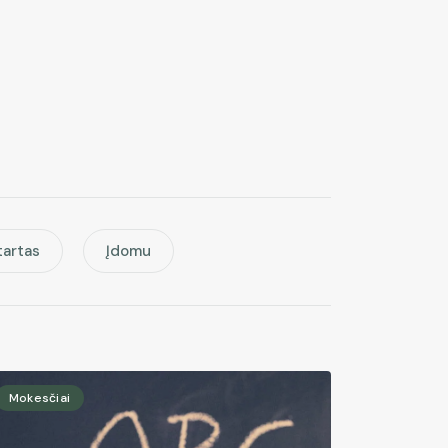
tartas
Įdomu
Mokesčiai