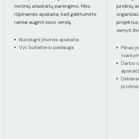
metinių ataskaitų parengimo. Mes
juridinių 
rūpinamės apskaita, kad galėtumėte
organizaci
ramiai auginti savo verslą.
projektus,
vienyti ž
Nuodugni įmonės apskaita
Vyr. buhalterio paslauga
Pilnas 
tvarky
Darbo u
apskaič
Deklarac
profesio