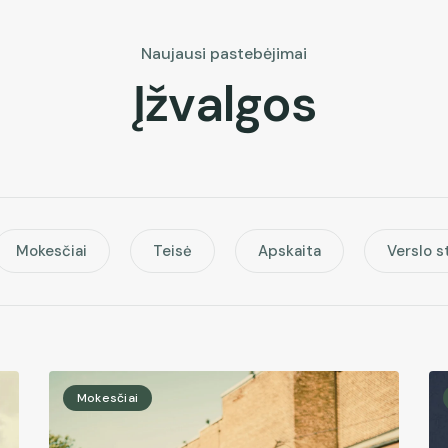
Naujausi pastebėjimai
Į
ž
v
a
l
g
o
s
Mokesčiai
Teisė
Apskaita
Verslo s
Mokesčiai