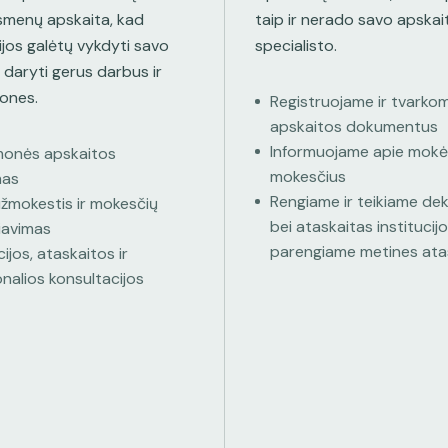
asmenų apskaita, kad
taip ir nerado savo apskai
jos galėtų vykdyti savo
specialisto.
 daryti gerus darbus ir
mones.
Registruojame ir tvarko
apskaitos dokumentus
Informuojame apie mokė
įmonės apskaitos
mokesčius
mas
Rengiame ir teikiame dek
žmokestis ir mokesčių
bei ataskaitas institucij
iavimas
parengiame metines ata
ijos, ataskaitos ir
nalios konsultacijos