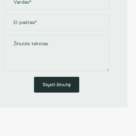
Siųsti žinutę