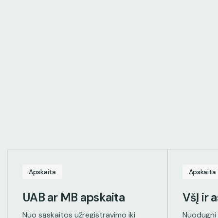
Apskaita
Apskaita
UAB ar MB apskaita
VšĮ ir 
Nuo sąskaitos užregistravimo iki
Nuodugni 