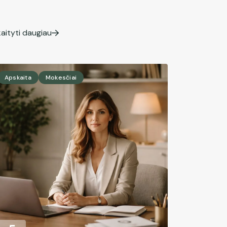
aityti daugiau
Apskaita
Mokesčiai