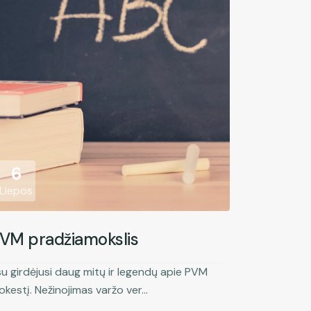
6
Liepos
VM pradžiamokslis
u girdėjusi daug mitų ir legendų apie PVM
kestį. Nežinojimas varžo ver...