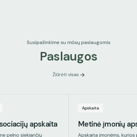
Susipažinkime su mūsų paslaugomis
P
a
s
l
a
u
g
o
s
Žiūrėti visas
Apskaita
asociacijų apskaita
Metinė įmonių ap
ne pelno siekiančių
Apskaita įmonėms, kurios