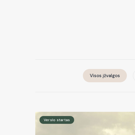
Visos įžvalgos
Verslo startas