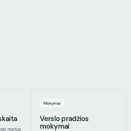
Mokymai
skaita
Verslo pradžios
mokymai
 per metus