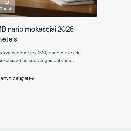
5
Sausio
B nario mokesčiai 2026
etais
ažosios bendrijos (MB) nario mokesčių
skaičiavimas sudėtingas dėl varia...
aityti daugiau