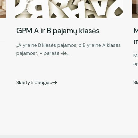
21
Birželio
GPM A ir B pajamų klasės
M
m
„A yra ne B klasės pajamos, o B yra ne A klasės
pajamos“, – parašė vie...
M
ap
Skaityti daugiau
Sk