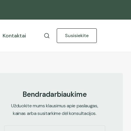
Kontaktai
Susisiekite
B
e
n
d
r
a
d
a
r
b
i
a
u
k
i
m
e
Užduokite mums klausimus apie paslaugas,
kainas arba susitarkime dėl konsultacijos.