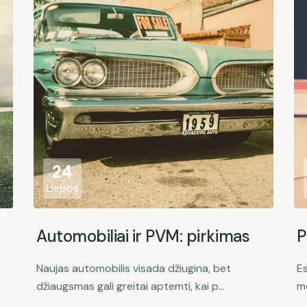
24
Liepos
Automobiliai ir PVM: pirkimas
P
Naujas automobilis visada džiugina, bet
Es
džiaugsmas gali greitai aptemti, kai p...
mo