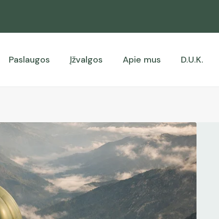
Paslaugos
Įžvalgos
Apie mus
D.U.K.