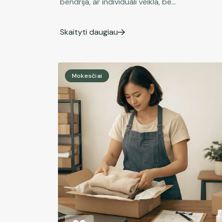
bendrija, ar individuali veikla, be...
Skaityti daugiau
Mokesčiai