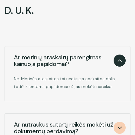
D
.
U
.
K
.
Ar metinių ataskaitų parengimas
kainuoja papildomai?
Ne. Metinės ataskaitos tai neatsieja apskaitos dalis,
todėl klientams papildomai už jas mokėti nereikia.
Answer
Qustion
Ar nutraukus sutartį reikės mokėti už
dokumentų perdavimą?