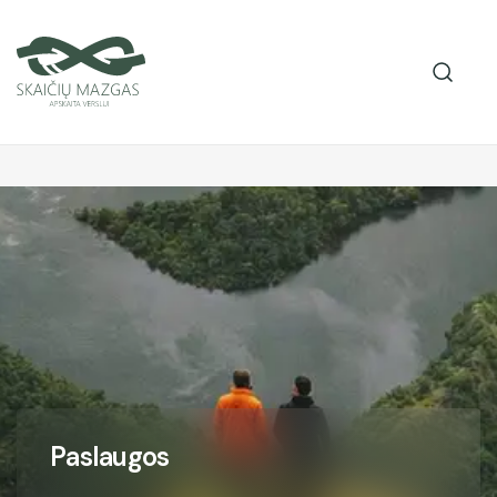
P
a
s
l
a
u
g
o
s