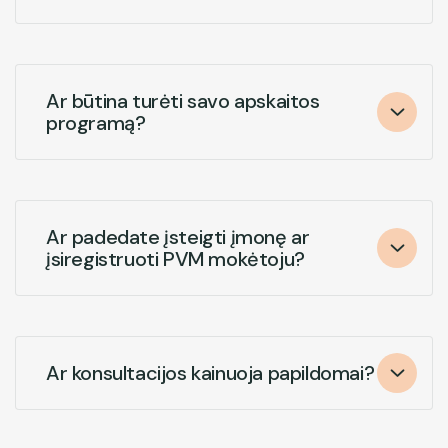
Answer
Qustion
Ar būtina turėti savo apskaitos
programą?
Answer
Qustion
Ar padedate įsteigti įmonę ar
įsiregistruoti PVM mokėtoju?
Answer
Qustion
Ar konsultacijos kainuoja papildomai?