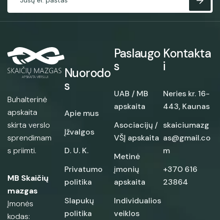
Paslaugo
Kontakta
s
i
Nuorodo
s
UAB / MB
Neries kr. 16-
Buhalterinė
apskaita
443, Kaunas
apskaita
Apie mus
skirta verslo
Asociacijų /
skaiciumazg
Įžvalgos
sprendimam
VŠĮ apskaita
as@gmail.co
s priimti.
D. U. K.
m
Metinė
Privatumo
įmonių
+370 616
MB Skaičių
politika
apskaita
23864
mazgas
Slapukų
Individualios
Įmonės
politika
veiklos
kodas: